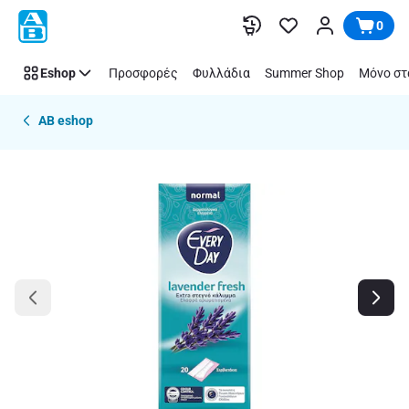
Παράλειψη
0
Eshop
Προσφορές
Φυλλάδια
Summer Shop
Μόνο στ
AB eshop