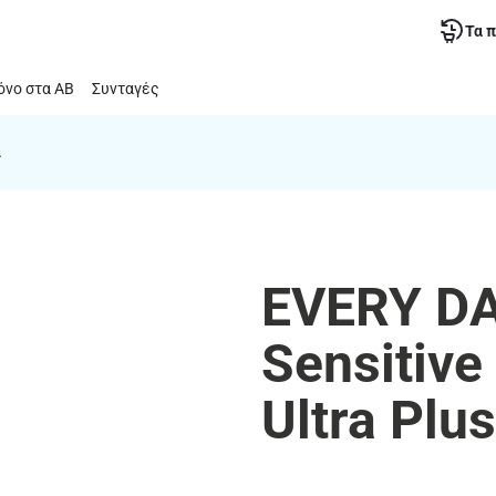
Τα 
νο στα ΑΒ
Συνταγές
α
EVERY DA
Sensitive
Ultra Plu