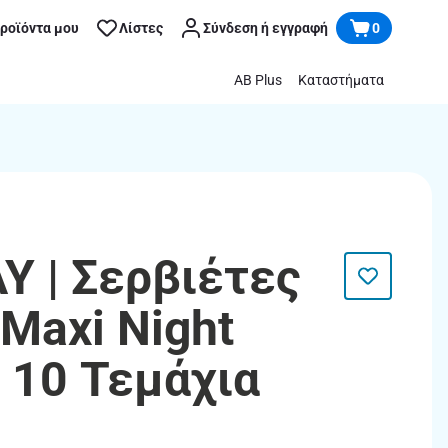
προϊόντα μου
Λίστες
Σύνδεση ή εγγραφή
0
AB Plus
Καταστήματα
Y | Σερβιέτες
 Maxi Night
s 10 Τεμάχια