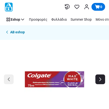
Παράλειψη
0
Eshop
Προσφορές
Φυλλάδια
Summer Shop
Μόνο στ
AB eshop