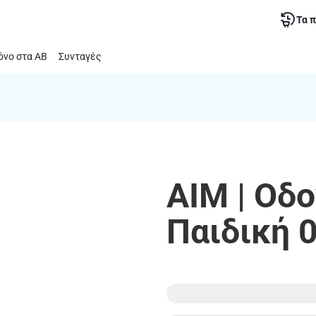
Τα 
νο στα ΑΒ
Συνταγές
AIM | Οδ
Παιδική 