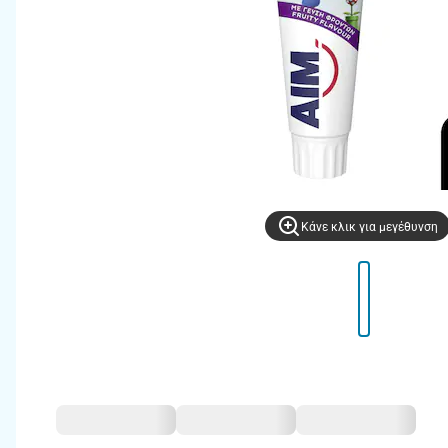
Kάνε κλικ για μεγέθυνση