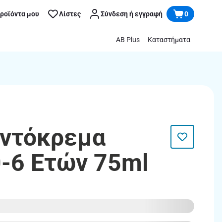
προϊόντα μου
Λίστες
Σύνδεση ή εγγραφή
0
AB Plus
Καταστήματα
οντόκρεμα
0-6 Ετών 75ml