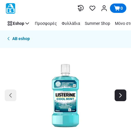
Παράλειψη
0
Eshop
Προσφορές
Φυλλάδια
Summer Shop
Μόνο στ
AB eshop