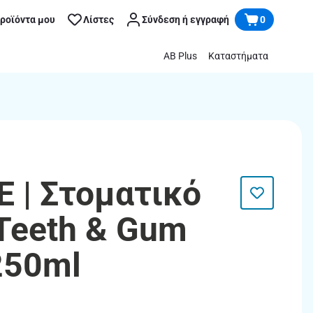
προϊόντα μου
Λίστες
Σύνδεση ή εγγραφή
0
AB Plus
Καταστήματα
E | Στοματικό
Teeth & Gum
250ml