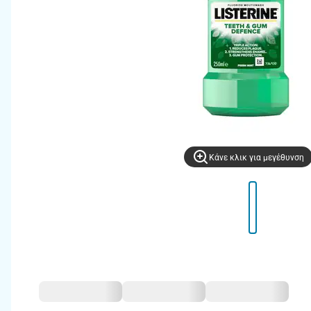
Kάνε κλικ για μεγέθυνση