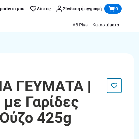
προϊόντα μου
Λίστες
Σύνδεση ή εγγραφή
0
AB Plus
Καταστήματα
ΜΑ ΓΕΥΜΑΤΑ |
 με Γαρίδες
 Ούζο 425g