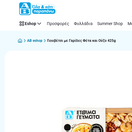
Παράλειψη
Eshop
Προσφορές
Φυλλάδια
Summer Shop
Μό
AB eshop
Γιουβέτσι με Γαρίδες Φέτα και Ούζο 425g