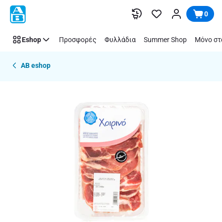
Παράλειψη
0
Eshop
Προσφορές
Φυλλάδια
Summer Shop
Μόνο στ
AB eshop