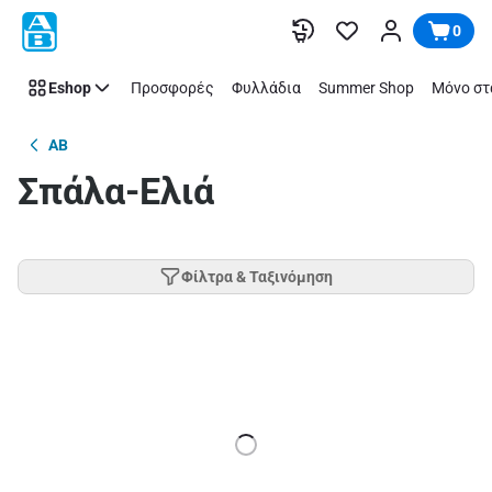
Παράλειψη
0
Eshop
Προσφορές
Φυλλάδια
Summer Shop
Μόνο στ
AB
Σπάλα-Ελιά
Φίλτρα & Ταξινόμηση