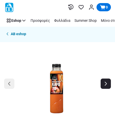
Παράλειψη
0
Eshop
Προσφορές
Φυλλάδια
Summer Shop
Μόνο στ
AB eshop