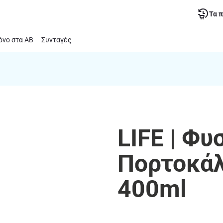
Τα 
νο στα ΑΒ
Συνταγές
LIFE | Φυ
Πορτοκάλ
400ml