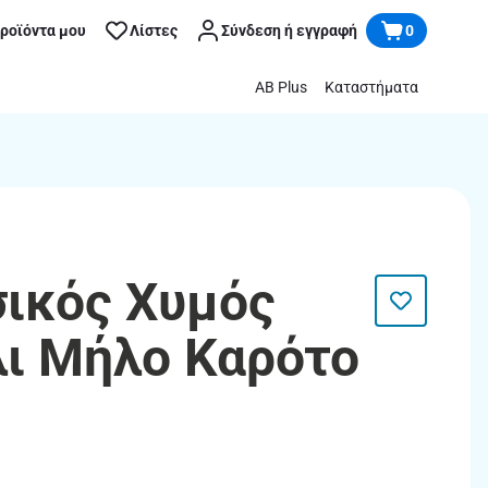
προϊόντα μου
Λίστες
Σύνδεση ή εγγραφή
0
AB Plus
Καταστήματα
σικός Χυμός
ι Μήλο Καρότο