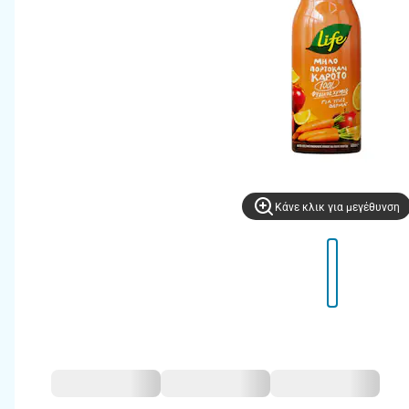
Kάνε κλικ για μεγέθυνση