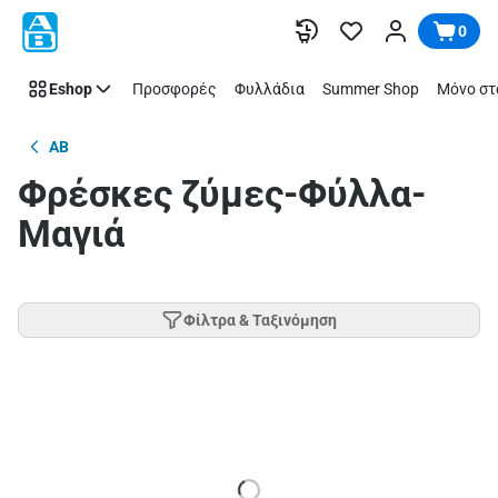
Παράλειψη
0
Eshop
Προσφορές
Φυλλάδια
Summer Shop
Μόνο στ
AB
Φρέσκες ζύμες-Φύλλα-
Μαγιά
Φίλτρα & Ταξινόμηση