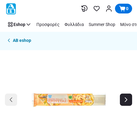
Παράλειψη
0
Eshop
Προσφορές
Φυλλάδια
Summer Shop
Μόνο στ
AB eshop