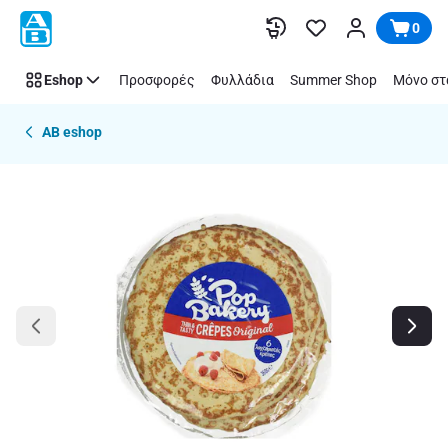
Παράλειψη
0
Eshop
Προσφορές
Φυλλάδια
Summer Shop
Μόνο στ
AB eshop