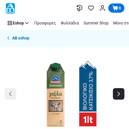
Παράλειψη
0
Eshop
Προσφορές
Φυλλάδια
Summer Shop
Μόνο στ
AB eshop