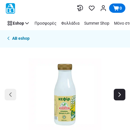
Παράλειψη
0
Eshop
Προσφορές
Φυλλάδια
Summer Shop
Μόνο στ
AB eshop