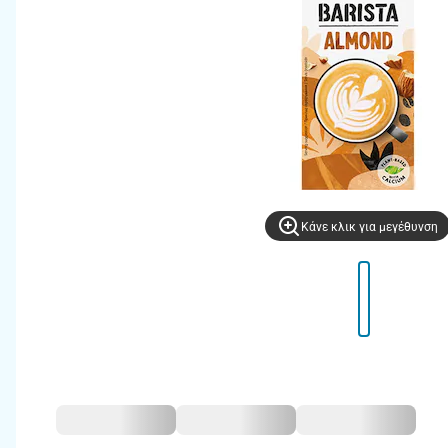
Kάνε κλικ για μεγέθυνση