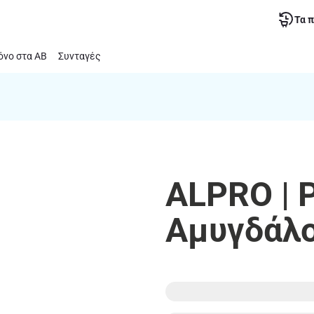
Τα 
νο στα ΑΒ
Συνταγές
ALPRO | 
Αμυγδάλου