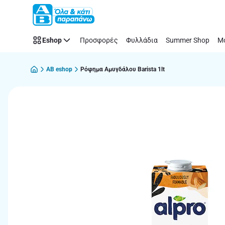
Παράλειψη
Eshop
Προσφορές
Φυλλάδια
Summer Shop
Μό
AB eshop
Ρόφημα Αμυγδάλου Barista 1lt