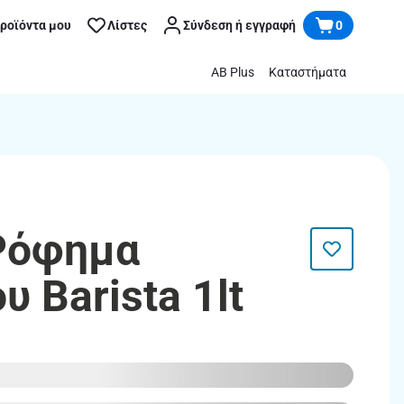
προϊόντα μου
Λίστες
Σύνδεση ή εγγραφή
0
AB Plus
Καταστήματα
Ρόφημα
 Barista 1lt