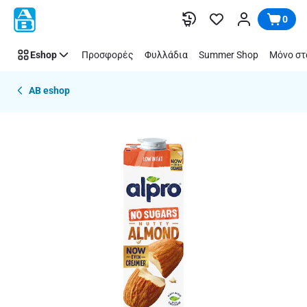
Παράλειψη
0
Eshop
Προσφορές
Φυλλάδια
Summer Shop
Μόνο στ
AB eshop