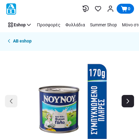
Παράλειψη
0
Eshop
Προσφορές
Φυλλάδια
Summer Shop
Μόνο στ
AB eshop