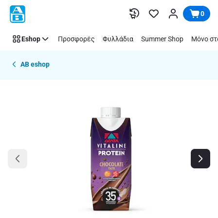
Παράλειψη
0
Eshop
Προσφορές
Φυλλάδια
Summer Shop
Μόνο στ
AB eshop