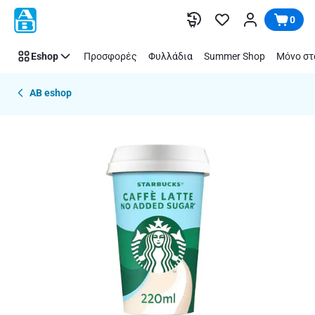
Παράλειψη
0
Eshop
Προσφορές
Φυλλάδια
Summer Shop
Μόνο στ
AB eshop