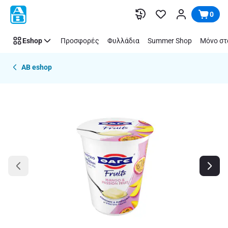
Παράλειψη
0
Eshop
Προσφορές
Φυλλάδια
Summer Shop
Μόνο στ
AB eshop