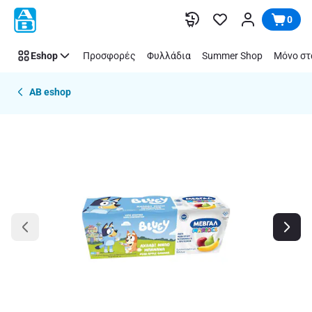
Παράλειψη
0
Eshop
Προσφορές
Φυλλάδια
Summer Shop
Μόνο στ
AB eshop