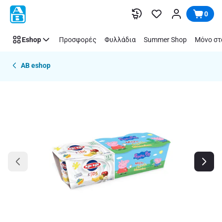
Παράλειψη
0
Eshop
Προσφορές
Φυλλάδια
Summer Shop
Μόνο στ
AB eshop