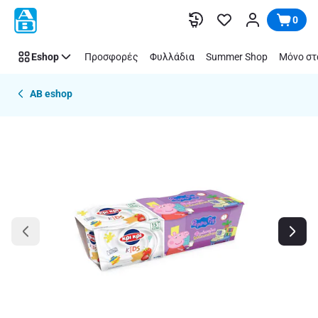
Παράλειψη
0
Eshop
Προσφορές
Φυλλάδια
Summer Shop
Μόνο στ
AB eshop