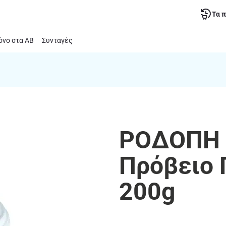
Τα 
νο στα ΑΒ
Συνταγές
ΡΟΔΟΠΗ |
Πρόβειο 
200g