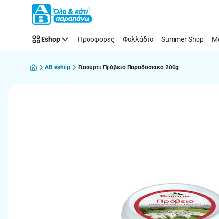
Παράλειψη
Eshop
Προσφορές
Φυλλάδια
Summer Shop
Μό
AB eshop
Γιαούρτι Πρόβειο Παραδοσιακό 200g