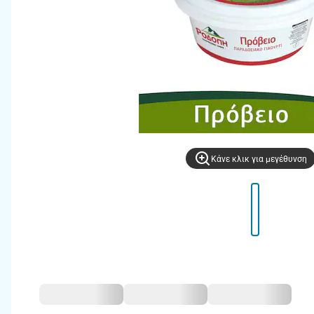
Kάνε κλικ για μεγέθυνση