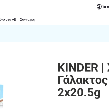
Τα 
νο στα ΑΒ
Συνταγές
KINDER |
Γάλακτος
2x20.5g