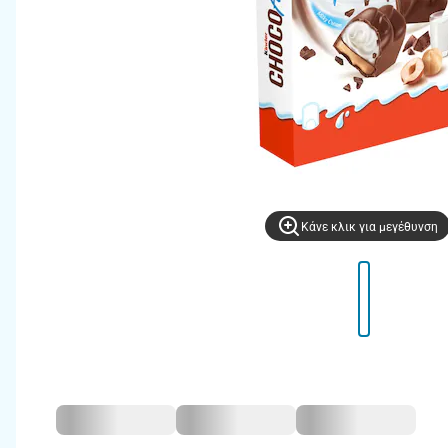
Kάνε κλικ για μεγέθυνση