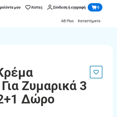
προϊόντα μου
Λίστες
Σύνδεση ή εγγραφή
0
AB Plus
Καταστήματα
Κρέμα
 Για Ζυμαρικά 3
 2+1 Δώρο