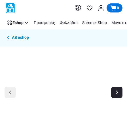
Παράλειψη
0
Eshop
Προσφορές
Φυλλάδια
Summer Shop
Μόνο στ
AB eshop