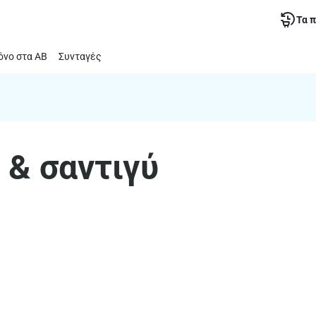
Τα 
νο στα ΑΒ
Συνταγές
 & σαντιγύ