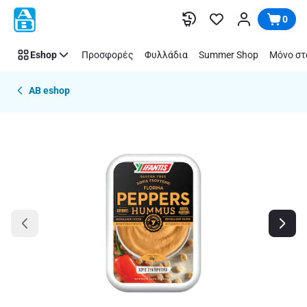
Παράλειψη
0
Eshop
Προσφορές
Φυλλάδια
Summer Shop
Μόνο στ
AB eshop