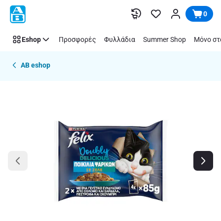
Παράλειψη
0
Eshop
Προσφορές
Φυλλάδια
Summer Shop
Μόνο στ
AB eshop