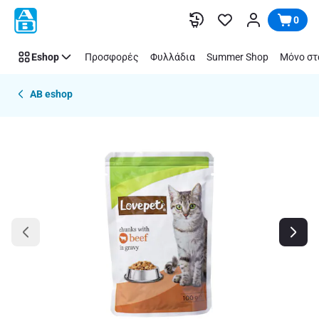
Παράλειψη
0
Eshop
Προσφορές
Φυλλάδια
Summer Shop
Μόνο στ
AB eshop