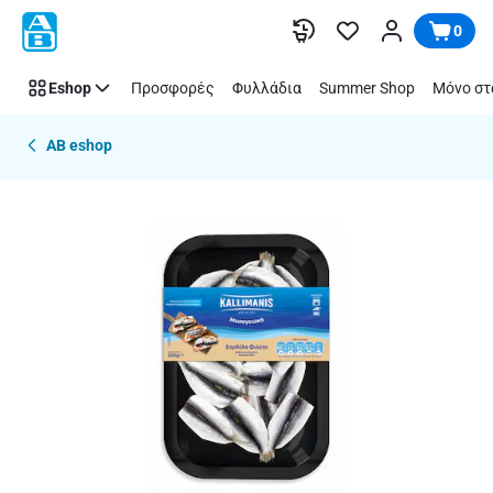
Παράλειψη
0
Eshop
Προσφορές
Φυλλάδια
Summer Shop
Μόνο στ
AB eshop