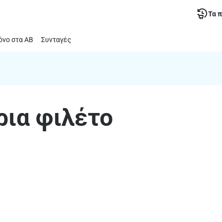
Τα 
νο στα ΑΒ
Συνταγές
ια φιλέτο