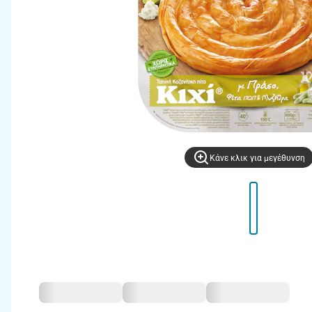
Kάνε κλικ για μεγέθυνση