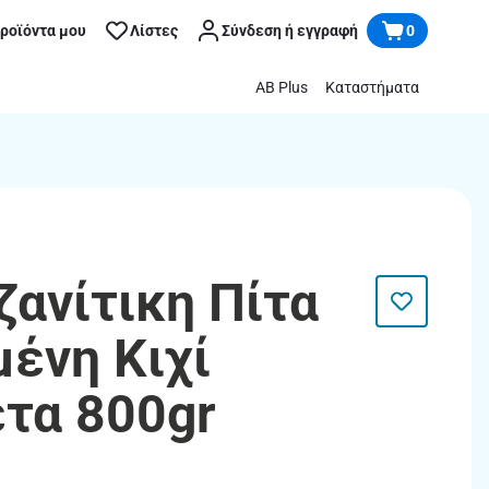
προϊόντα μου
Λίστες
Σύνδεση ή εγγραφή
0
AB Plus
Καταστήματα
ζανίτικη Πίτα
ένη Κιχί
τα 800gr