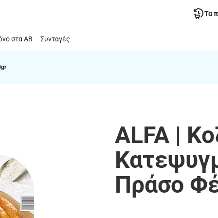
Τα 
νο στα ΑΒ
Συνταγές
0gr
ALFA | Κο
Κατεψυγμ
Πράσο Φέ