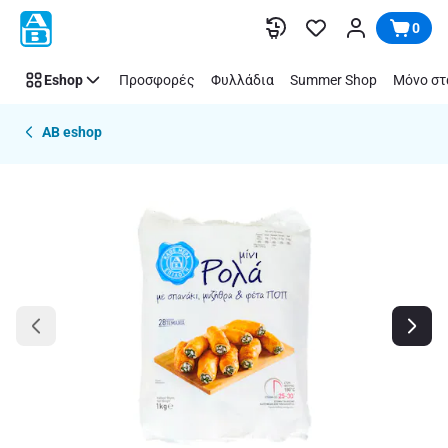
Παράλειψη
0
Eshop
Προσφορές
Φυλλάδια
Summer Shop
Μόνο στ
AB eshop