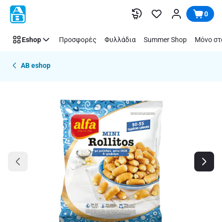
Παράλειψη
0
Eshop
Προσφορές
Φυλλάδια
Summer Shop
Μόνο στ
AB eshop