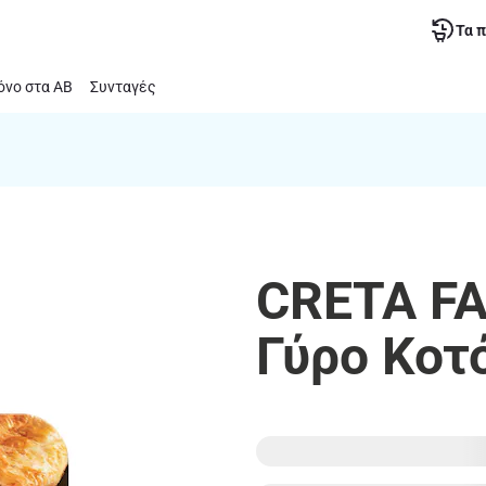
Τα 
νο στα ΑΒ
Συνταγές
CRETA FA
Γύρο Κοτ