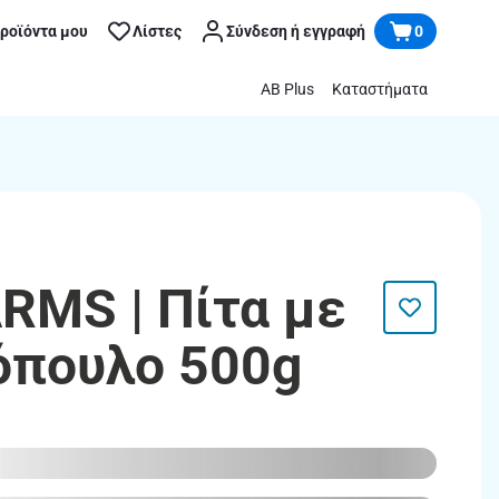
προϊόντα μου
Λίστες
Σύνδεση ή εγγραφή
0
AB Plus
Καταστήματα
RMS | Πίτα με
όπουλο 500g