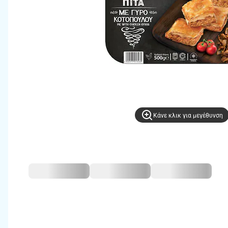
Kάνε κλικ για μεγέθυνση