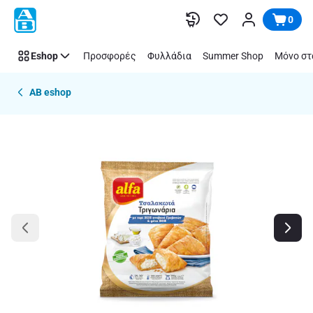
Παράλειψη
0
Eshop
Προσφορές
Φυλλάδια
Summer Shop
Μόνο στ
AB eshop