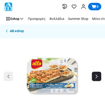
Παράλειψη
0
Eshop
Προσφορές
Φυλλάδια
Summer Shop
Μόνο στ
AB eshop