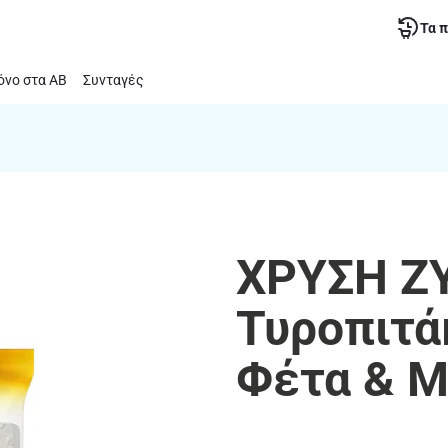
Τα 
νο στα ΑΒ
Συνταγές
ΧΡΥΣΗ Ζ
Τυροπιτά
Φέτα & Μ