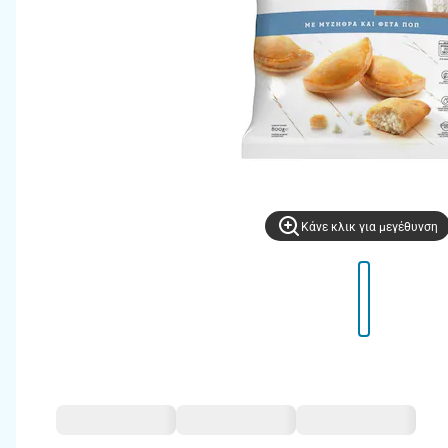
Kάνε κλικ για μεγέθυνση