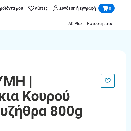
προϊόντα μου
Λίστες
Σύνδεση ή εγγραφή
0
AB Plus
Καταστήματα
ΥΜΗ |
κια Κουρού
υζήθρα 800g