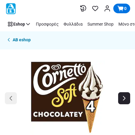
Παράλειψη
0
Eshop
Προσφορές
Φυλλάδια
Summer Shop
Μόνο στ
AB eshop