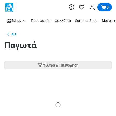
Παράλειψη
0
Eshop
Προσφορές
Φυλλάδια
Summer Shop
Μόνο στ
AB
Παγωτά
Φίλτρα & Ταξινόμηση