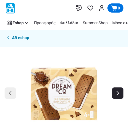
Παράλειψη
0
Eshop
Προσφορές
Φυλλάδια
Summer Shop
Μόνο στ
AB eshop