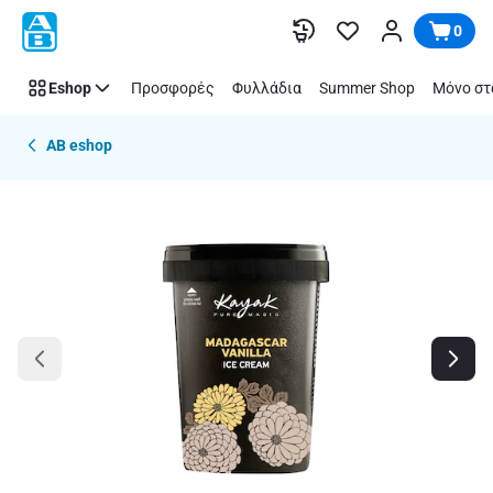
Παράλειψη
0
Eshop
Προσφορές
Φυλλάδια
Summer Shop
Μόνο στ
AB eshop