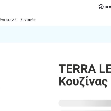
Τα 
νο στα ΑΒ
Συνταγές
TERRA LE
Κουζίνας