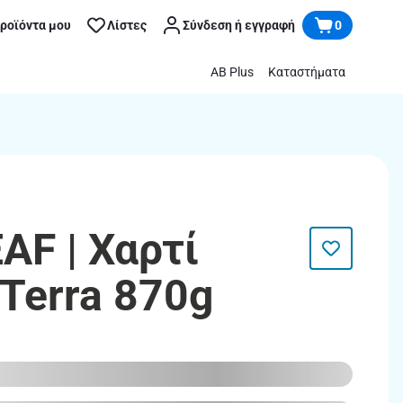
προϊόντα μου
Λίστες
Σύνδεση ή εγγραφή
0
AB Plus
Καταστήματα
AF | Χαρτί
 Terra 870g