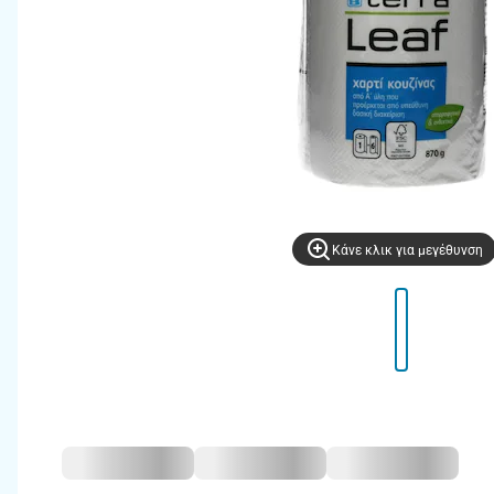
Kάνε κλικ για μεγέθυνση