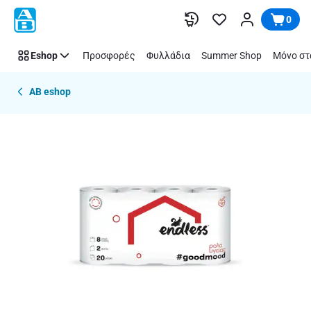
Παράλειψη
0
Eshop
Προσφορές
Φυλλάδια
Summer Shop
Μόνο στ
AB eshop