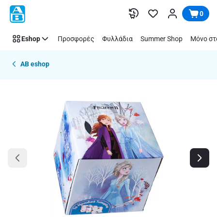
Παράλειψη
0
Eshop
Προσφορές
Φυλλάδια
Summer Shop
Μόνο στ
AB eshop