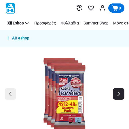
Παράλειψη
0
Eshop
Προσφορές
Φυλλάδια
Summer Shop
Μόνο στ
AB eshop